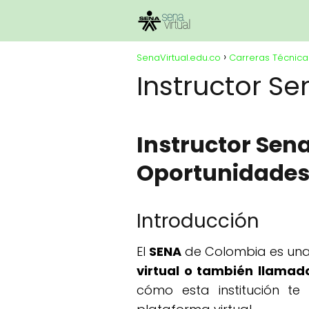
SenaVirtual.edu.co
Carreras Técnic
Instructor Se
Instructor Sena
Oportunidades
Introducción
El
SENA
de Colombia es una 
virtual o también llamado
cómo esta institución t